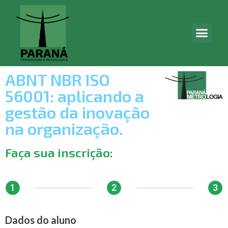
ABNT NBR ISO
56001: aplicando a
gestão da inovação
na organização.
Faça sua inscrição:
1
2
3
Dados do aluno