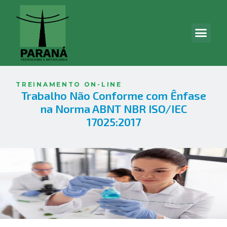
TREINAMENTO ON-LINE
Trabalho Não Conforme com Ênfase
na Norma ABNT NBR ISO/IEC
17025:2017